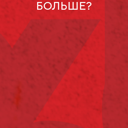
БОЛЬШЕ?